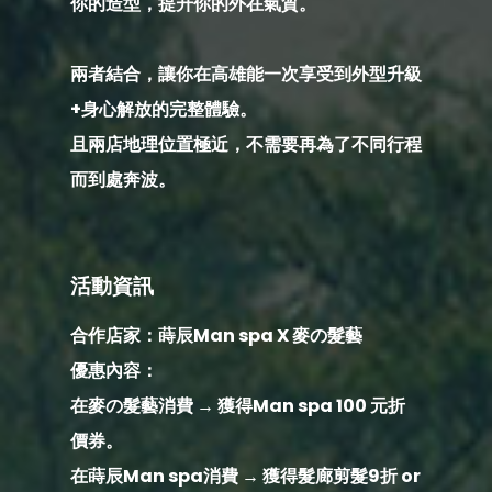
你的造型，提升你的外在氣質。
兩者結合，讓你在高雄能一次享受到外型升級
+
身心解放的完整體驗。
且兩店地理位置極近，不需要再為了不同行程
而到處奔波。
活動資訊
合作店家：蒔辰Man spa X 麥の髮藝
優惠內容：
在麥の髮藝消費 → 獲得Man spa 100 元折
價券。
在蒔辰Man spa消費 → 獲得髮廊剪髮9折 or