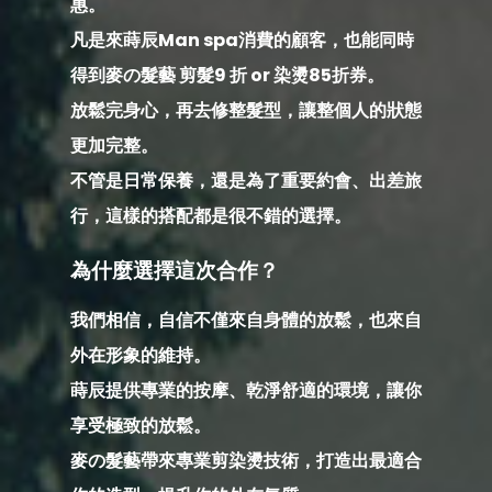
惠。
凡是來蒔辰Man spa消費的顧客，也能同時
得到麥の髮藝 剪髮9 折 or 染燙85折券。
放鬆完身心，再去修整髮型，讓整個人的狀態
更加完整。
不管是日常保養，還是為了重要約會、出差旅
行，
這樣的搭配都是很不錯的選擇。
為什麼選擇這次合作？
我們相信，自信不僅來自身體的放鬆，也來自
外在形象的維持。
蒔辰提供專業的按摩、乾淨舒適的環境，讓你
享受極致的放鬆。
麥の髮藝帶來專業剪染燙技術，打造出最適合