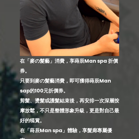
在「麥の髮藝」消費，享蒔辰Man spa 折價
券。
只要到麥の髮藝消費，即可獲得蒔辰Man
sap的100元折價券。
剪髮、燙髮或護髮結束後，再安排一次深層按
摩放鬆，
不只是整體形象升級，更是對自己最
好的犒賞。
在「蒔辰Man spa」體驗，享髮廊專屬優