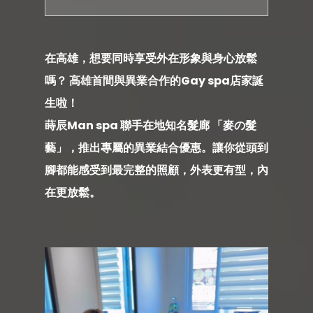
在高雄，想要同時享受外在形象與身心放鬆
嗎？ 高雄首間與異業合作的Gay spa店家誕
生啦！
蒔辰Man spa 聯手在地知名髮廊 「
麥の髮
藝
」，推出專屬的異業結合優惠。
讓你從頭到
腳都能感受到最完整的照顧，外表更有型，內
在更放鬆。