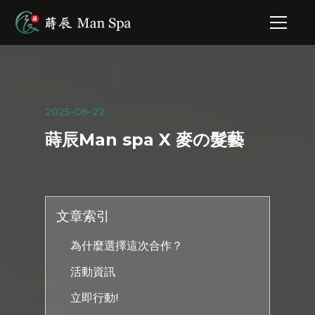
2025-08-22
蒔辰Man spa X 麥の髮藝
文章索引
為什麼選擇這次合作？
活動資訊
立即行動!