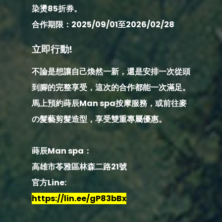
染燙85折券。
合作期限：2025/09/01至2026/02/28
立即行動!
不論是想讓自己煥然一新，還是安排一次從頭
到腳的完整享受，
這次的合作都能一次滿足。
馬上預約蒔辰Man spa按摩服務，或前往麥
の髮藝剪髮造型，享受雙重專屬優惠。
蒔辰Man spa：
高雄市苓雅區林森二路21號
官方Line:
https://lin.ee/gP83bBx