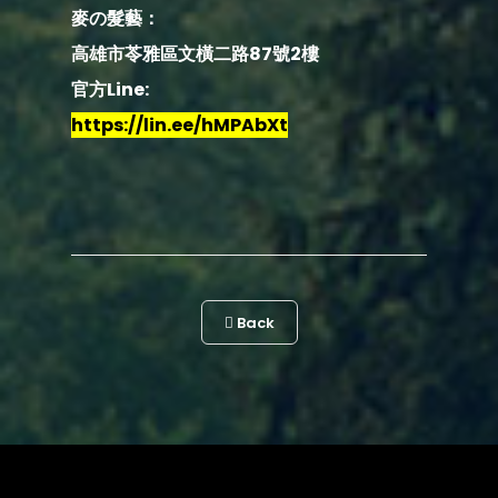
麥の髮藝：
高雄市苓雅區文橫二路87號2樓
官方Line:
https://lin.ee/hMPAbXt
Back