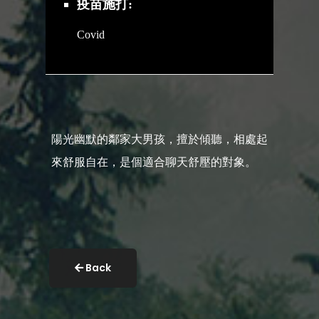
疫苗施打:
Covid
陽光幽默的鄰家大男孩，擅於傾聽，相處起
來舒服自在，是個適合聊天舒壓的對象。
Back